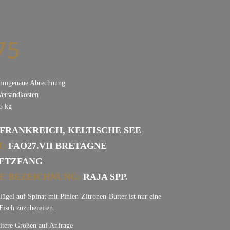
75
mmgenaue Abrechnung
Versandkosten
,5
kg
FRANKREICH, KELTISCHE SEE
:
FAO27.VII BRETAGNE
ETZFANG
E BEZEICHNUNG:
RAJA SPP.
ügel auf Spinat mit Pinien-Zitronen-Butter ist nur eine
Fisch zuzubereiten.
eitere Größen auf Anfrage