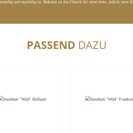
rpelig und stachelig ist. Bekannt ist das Fleisch für seine feste, jedoch zarte
PASSEND
DAZU