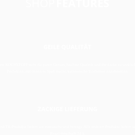
SHOP
FEATURES
GEILE QUALITÄT
me KOCHSTOFF steht für puren Genuss, höchste Qualität und die Liebe zu wirklic
Produkten, mit denen es Spaß macht, kulinarische Erlebnisse zuzubereiten.
ZACKIGE LIEFERUNG
nd TK-Produkte liefern wir mittwochs und freitags. Alle anderen Produkte liefern wi
Regel innerhalb 24 h.