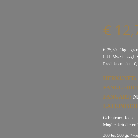
€
12,
€
25,50
/
kg
gra
inkl. MwSt.
zzgl.
Produkt enthält:
0
HERKUNFT:
FANGGEBIET
FANGART:
N
LATEINISCH
Gebratener Rochenfl
Möglichkeit diesen 
300 bis 500 gr. / w