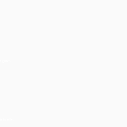
h guten
r in aller