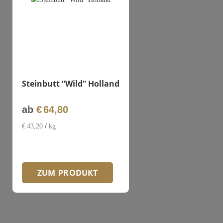
Steinbutt “Wild” Holland
ab
€
64,80
/
€
43,20
kg
ZUM PRODUKT