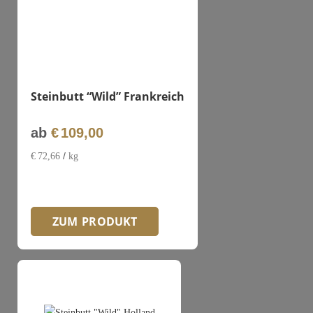
Steinbutt “Wild” Frankreich
ab
€
109,00
/
€
72,66
kg
ZUM PRODUKT