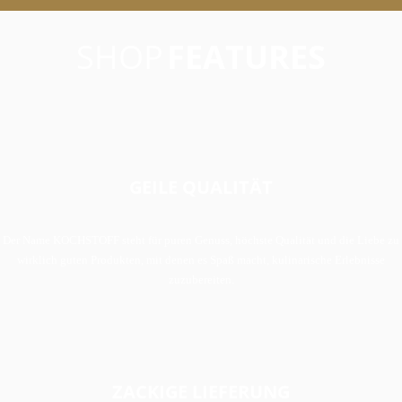
SHOP
FEATURES
GEILE QUALITÄT
Der Name KOCHSTOFF steht für puren Genuss, höchste Qualität und die Liebe zu
wirklich guten Produkten, mit denen es Spaß macht, kulinarische Erlebnisse
zuzubereiten.
ZACKIGE LIEFERUNG