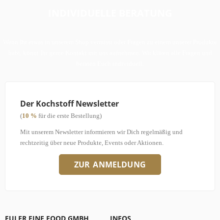
INDIVIDUELLE BERATUNG
Wenn Ihr etwas in unserem Shop vermisst oder Fragen zu einem unserer Produkte
habt, könnt Ihr gerne Kontakt mit uns aufnehmen. Wir klären alle Fragen und
beraten Euch individuell.
Der Kochstoff Newsletter
(
10 %
für die erste Bestellung)
Mit unserem Newsletter informieren wir Dich regelmäßig und
rechtzeitig über neue Produkte, Events oder Aktionen.
ZUR ANMELDUNG
EULER FINE FOOD GMBH
INFOS