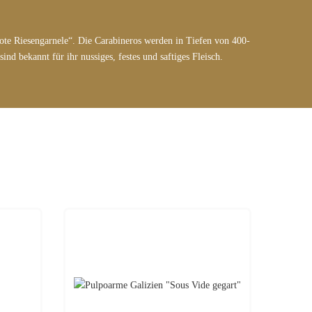
rote Riesengarnele“. Die Carabineros werden in Tiefen von 400-
nd bekannt für ihr nussiges, festes und saftiges Fleisch.