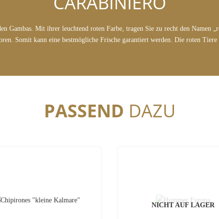
CARABINIERO
r den Gambas. Mit ihrer leuchtend roten Farbe, tragen Sie zu recht den Namen „
ren. Somit kann eine bestmögliche Frische garantiert werden. Die roten Tiere si
PASSEND
DAZU
NICHT AUF LAGER