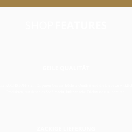
SHOP
FEATURES
GEILE QUALITÄT
me KOCHSTOFF steht für puren Genuss, höchste Qualität und die Liebe zu wirklic
Produkten, mit denen es Spaß macht, kulinarische Erlebnisse zuzubereiten.
ZACKIGE LIEFERUNG