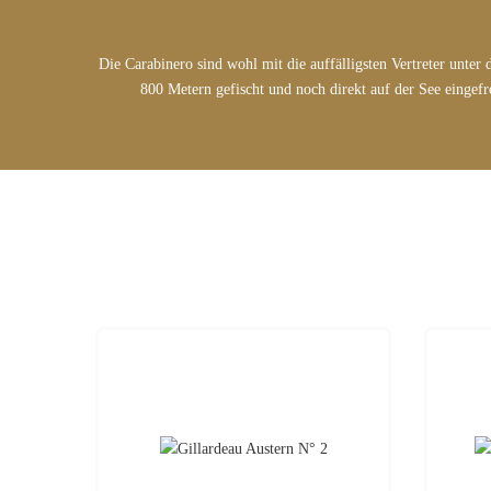
Die Carabinero sind wohl mit die auffälligsten Vertreter unte
800 Metern gefischt und noch direkt auf der See eingefro