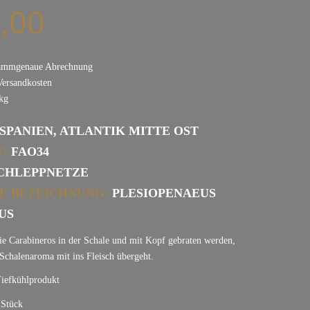
,00
ammgenaue Abrechnung
Versandkosten
kg
SPANIEN, ATLANTIK MITTE OST
:
FAO34
CHLEPPNETZE
E BEZEICHNUNG:
PLESIOPENAEUS
US
ie Carabineros in der Schale und mit Kopf gebraten werden,
 Schalenaroma mit ins Fleisch übergeht.
Tiefkühlprodukt
 Stück