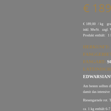
€
189
€
189,00
/
kg
gr
inkl. MwSt.
zzgl.
Produkt enthält:
1
HERKUNFT:
FANGGEBIET
FANGART:
S
LATEINISCH
EDWARSIAN
Am besten sollten d
damit das intensive
Riesengarnele rot. 
ca. 1 kg enthält 6-7