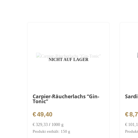
NICHT AUF LAGER
Carpier-Räucherlachs “Gin-
Sard
Tonic”
€
49,40
€
8,
/
€
329,33
1000
g
€
101,
Produkt enthält: 150
g
Produkt