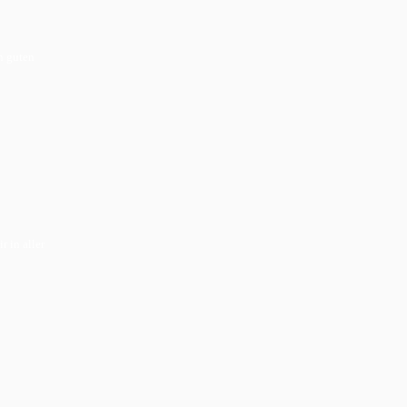
h guten
r in aller