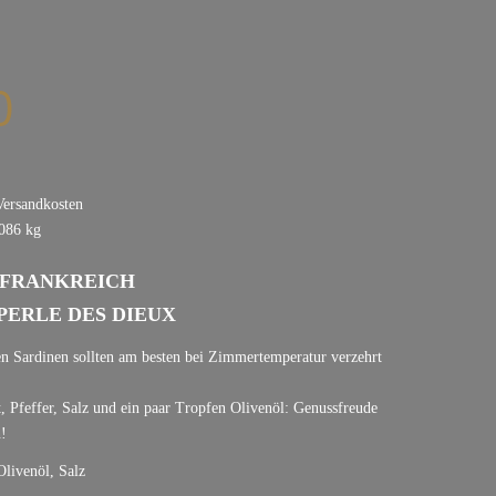
0
Versandkosten
086
kg
FRANKREICH
PERLE DES DIEUX
en Sardinen sollten am besten bei Zimmertemperatur verzehrt
t, Pfeffer, Salz und ein paar Tropfen Olivenöl: Genussfreude
n!
Olivenöl, Salz