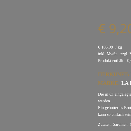
€
9,2
€
106,98
/
kg
inkl. MwSt.
zzgl.
Produkt enthält:
0,
HERKUNFT:
MARKE:
LA 
Die in Öl eingelegt
werden.
Ein gebuttertes Bro
kann so einfach sei
Zutaten: Sardinen, 