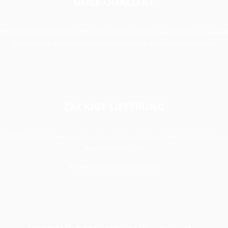
GEILE QUALITÄT
me KOCHSTOFF steht für puren Genuss, höchste Qualität und die Liebe zu wirklic
Produkten, mit denen es Spaß macht, kulinarische Erlebnisse zuzubereiten.
ZACKIGE LIEFERUNG
nd TK-Produkte liefern wir mittwochs und freitags. Alle anderen Produkte liefern wi
Regel innerhalb 24 h.
Weitere Infos dazu findet Ihr hier.