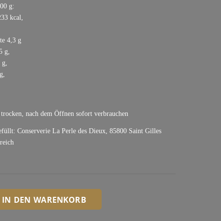
100 g:
33 kcal,
te 4,3 g
5 g,
 g,
g,
 trocken, nach dem Öffnen sofort verbrauchen
efüllt: Conserverie La Perle des Dieux, 85800 Saint Gilles
reich
IN DEN WARENKORB