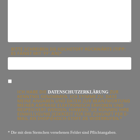
BITTE SCHREIBEN SIE KOCHSTOFF RÜCKWÄRTS (TIPP:
ES FÄNGT MIT 'FF' AN)*
ICH HABE DIE
ZUR
DATENSCHUTZERKLÄRUNG
KENNTNIS GENOMMEN. ICH STIMME ZU, DASS
MEINE ANGABEN UND DATEN ZUR BEANTWORTUNG
MEINER ANFRAGE ELEKTRONISCH ERHOBEN UND
GESPEICHERT WERDEN. HINWEIS: SIE KÖNNEN IHRE
EINWILLIGUNG JEDERZEIT FÜR DIE ZUKUNFT PER E-
MAIL AN SHOP@KOCH-STOFF.DE WIDERRUFEN.*
* Die mit dem Sternchen versehenen Felder sind Pflichtangaben.