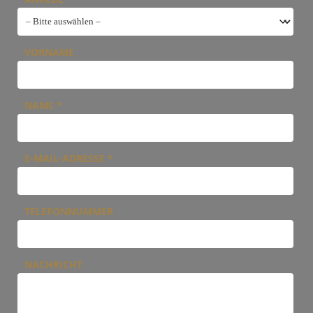
VORNAME
NAME
*
E-MAIL-ADRESSE
*
TELEFONNUMMER
NACHRICHT